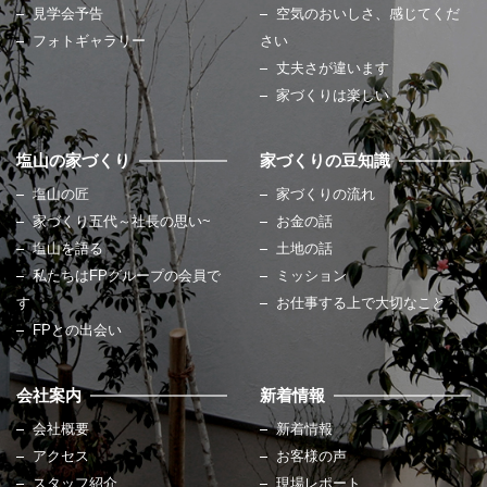
見学会予告
空気のおいしさ、感じてくだ
フォトギャラリー
さい
丈夫さが違います
家づくりは楽しい
塩山の家づくり
家づくりの豆知識
塩山の匠
家づくりの流れ
家づくり五代～社長の思い~
お金の話
塩山を語る
土地の話
私たちはFPグループの会員で
ミッション
す
お仕事する上で大切なこと
FPとの出会い
会社案内
新着情報
会社概要
新着情報
アクセス
お客様の声
スタッフ紹介
現場レポート