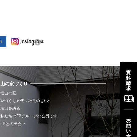
塩山の家づくり
塩山の匠
家づくり五代～社長の思い~
塩山を語る
私たちはFPグループの会員です
FPとの出会い