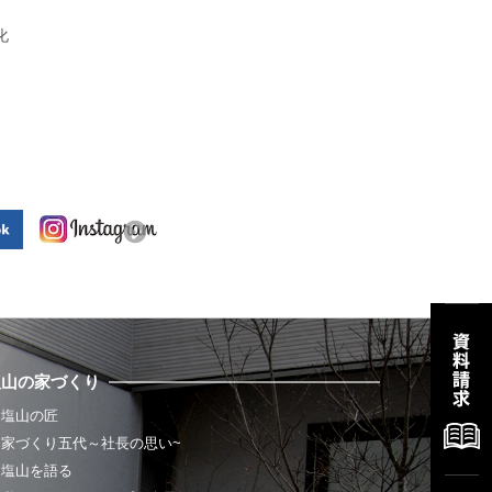
化
塩山の家づくり
塩山の匠
家づくり五代～社長の思い~
塩山を語る