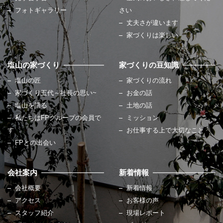
フォトギャラリー
さい
丈夫さが違います
家づくりは楽しい
塩山の家づくり
家づくりの豆知識
塩山の匠
家づくりの流れ
家づくり五代～社長の思い~
お金の話
塩山を語る
土地の話
私たちはFPグループの会員で
ミッション
す
お仕事する上で大切なこと
FPとの出会い
会社案内
新着情報
会社概要
新着情報
アクセス
お客様の声
スタッフ紹介
現場レポート