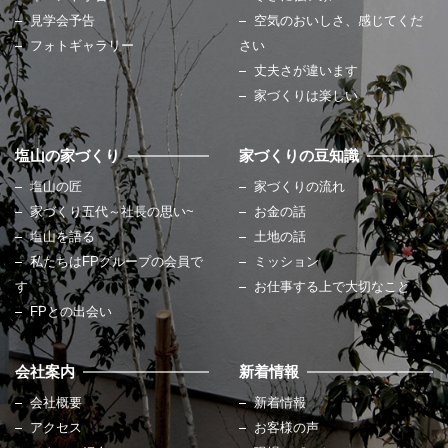
見学会予告
空気のおいしさ、感じてくだ
フォトギャラリー
さい
丈夫さが違います
家づくりは楽しい
塩山の家づくり
家づくりの豆知識
塩山の匠
家づくりの流れ
家づくり五代～社長の思い~
お金の話
塩山を語る
土地の話
私たちはFPグループの会員で
ミッション
す
お仕事する上で大切なこと
FPとの出会い
会社案内
新着情報
会社概要
新着情報
アクセス
お客様の声