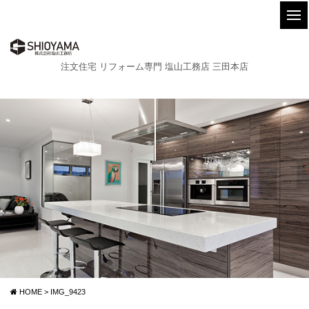
注文住宅 リフォーム専門 塩山工務店 三田本店
HOME
>
IMG_9423