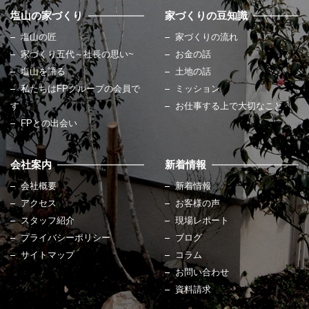
塩山の家づくり
家づくりの豆知識
塩山の匠
家づくりの流れ
家づくり五代～社長の思い~
お金の話
塩山を語る
土地の話
私たちはFPグループの会員で
ミッション
す
お仕事する上で大切なこと
FPとの出会い
会社案内
新着情報
会社概要
新着情報
アクセス
お客様の声
スタッフ紹介
現場レポート
プライバシーポリシー
ブログ
サイトマップ
コラム
お問い合わせ
資料請求