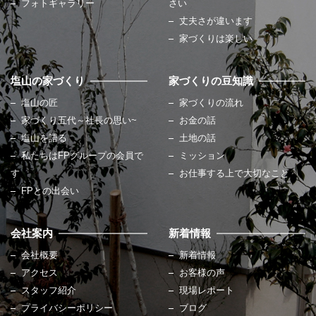
フォトギャラリー
さい
丈夫さが違います
家づくりは楽しい
塩山の家づくり
家づくりの豆知識
塩山の匠
家づくりの流れ
家づくり五代～社長の思い~
お金の話
塩山を語る
土地の話
私たちはFPグループの会員で
ミッション
す
お仕事する上で大切なこと
FPとの出会い
会社案内
新着情報
会社概要
新着情報
アクセス
お客様の声
スタッフ紹介
現場レポート
プライバシーポリシー
ブログ