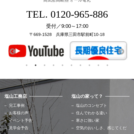
高気密高断熱 オール電化
TEL. 0120-965-886
受付／9:00～17:00
〒669-1528 兵庫県三田市駅前町10-18
塩山工務店
塩山の家って？
完工事例
塩山のコンセプト
お客様の声
住んでわかる違い
イベント予告
寒さに強い家
見学会予告
空気のおいしさ、感じてくだ