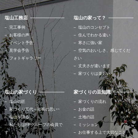
塩山工務店
塩山の家って？
完工事例
塩山のコンセプト
お客様の声
住んでわかる違い
イベント予告
寒さに強い家
見学会予告
空気のおいしさ、感じてくだ
フォトギャラリー
さい
丈夫さが違います
家づくりは楽しい
塩山の家づくり
家づくりの豆知識
塩山の匠
家づくりの流れ
家づくり五代～社長の思い~
お金の話
塩山を語る
土地の話
私たちはFPグループの会員で
ミッション
す
お仕事する上で大切なこと