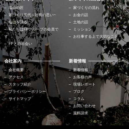
塩山の匠
家づくりの流れ
家づくり五代～社長の思い~
お金の話
塩山を語る
土地の話
私たちはFPグループの会員で
ミッション
す
お仕事する上で大切なこと
FPとの出会い
会社案内
新着情報
会社概要
新着情報
アクセス
お客様の声
スタッフ紹介
現場レポート
プライバシーポリシー
ブログ
サイトマップ
コラム
お問い合わせ
資料請求