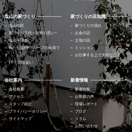
塩山の家づくり
家づくりの豆知識
塩山の匠
家づくりの流れ
家づくり五代～社長の思い~
お金の話
塩山を語る
土地の話
私たちはFPグループの会員で
ミッション
す
お仕事する上で大切なこと
FPとの出会い
会社案内
新着情報
会社概要
新着情報
アクセス
お客様の声
スタッフ紹介
現場レポート
プライバシーポリシー
ブログ
サイトマップ
コラム
お問い合わせ