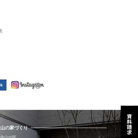
化
塩山の家づくり
塩山の匠