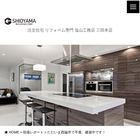
注文住宅 リフォーム専門 塩山工務店 三田本店
HOME
>
現場レポート
>
ただいま西脇市で平屋、建築中です！