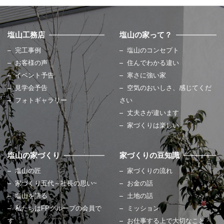
塩山工務店
塩山の家って？
完工事例
塩山のコンセプト
お客様の声
住んでわかる違い
イベント予告
寒さに強い家
見学会予告
空気のおいしさ、感じてくだ
フォトギャラリー
さい
丈夫さが違います
家づくりは楽しい
塩山の家づくり
家づくりの豆知識
塩山の匠
家づくりの流れ
家づくり五代～社長の思い~
お金の話
塩山を語る
土地の話
私たちはFPグループの会員で
ミッション
す
お仕事する上で大切なこと