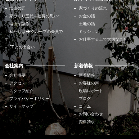
塩山の匠
家づくりの流れ
家づくり五代～社長の思い~
お金の話
塩山を語る
土地の話
私たちはFPグループの会員で
ミッション
す
お仕事する上で大切なこと
FPとの出会い
会社案内
新着情報
会社概要
新着情報
アクセス
お客様の声
スタッフ紹介
現場レポート
プライバシーポリシー
ブログ
サイトマップ
コラム
お問い合わせ
資料請求