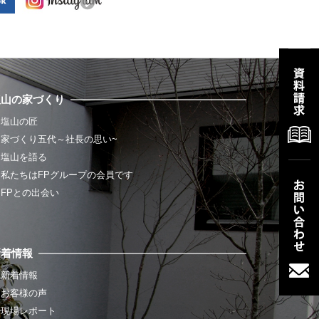
塩山の家づくり
塩山の匠
家づくり五代～社長の思い~
塩山を語る
私たちはFPグループの会員です
FPとの出会い
新着情報
新着情報
お客様の声
現場レポート