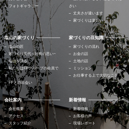
フォトギャラリー
さい
丈夫さが違います
家づくりは楽しい
塩山の家づくり
家づくりの豆知識
塩山の匠
家づくりの流れ
家づくり五代～社長の思い~
お金の話
塩山を語る
土地の話
私たちはFPグループの会員で
ミッション
す
お仕事する上で大切なこと
FPとの出会い
会社案内
新着情報
会社概要
新着情報
アクセス
お客様の声
スタッフ紹介
現場レポート