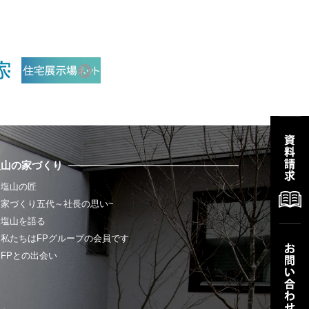
塩山の家づくり
塩山の匠
家づくり五代～社長の思い~
塩山を語る
私たちはFPグループの会員です
FPとの出会い