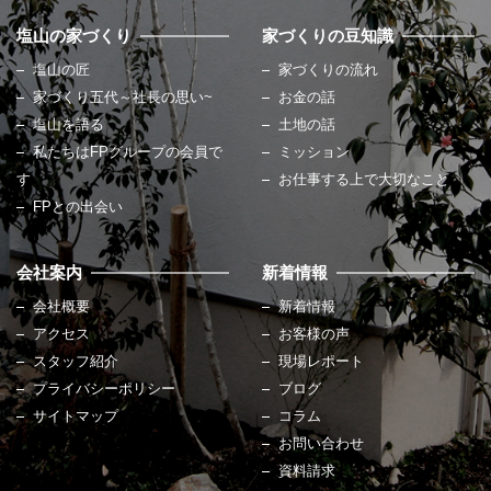
塩山の家づくり
家づくりの豆知識
塩山の匠
家づくりの流れ
家づくり五代～社長の思い~
お金の話
塩山を語る
土地の話
私たちはFPグループの会員で
ミッション
す
お仕事する上で大切なこと
FPとの出会い
会社案内
新着情報
会社概要
新着情報
アクセス
お客様の声
スタッフ紹介
現場レポート
プライバシーポリシー
ブログ
サイトマップ
コラム
お問い合わせ
資料請求