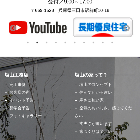
受付／9:00～17:00
〒669-1528 兵庫県三田市駅前町10-18
塩山工務店
塩山の家って？
完工事例
塩山のコンセプト
お客様の声
住んでわかる違い
イベント予告
寒さに強い家
見学会予告
空気のおいしさ、感じてくだ
フォトギャラリー
さい
丈夫さが違います
家づくりは楽しい