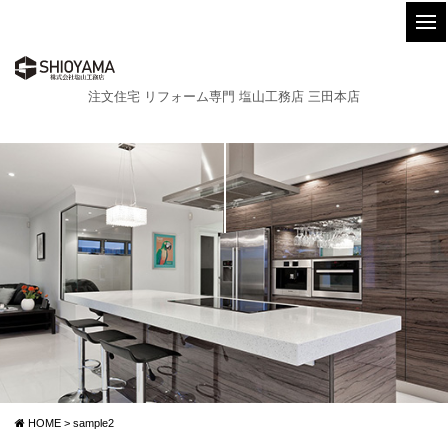
注文住宅 リフォーム専門 塩山工務店 三田本店
HOME
>
sample2