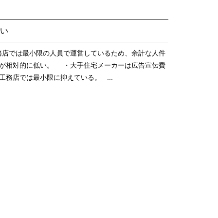
い
務店では最小限の人員で運営しているため、余計な人件
用が相対的に低い。 ・大手住宅メーカーは広告宣伝費
務店では最小限に抑えている。 ...